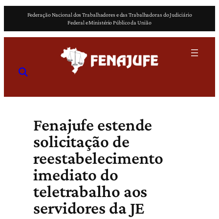
Pular
Federação Nacional dos Trabalhadores e das Trabalhadoras do Judiciário
para
Federal e Ministério Público da União
o
conteúdo
Fenajufe estende
solicitação de
reestabelecimento
imediato do
teletrabalho aos
servidores da JE