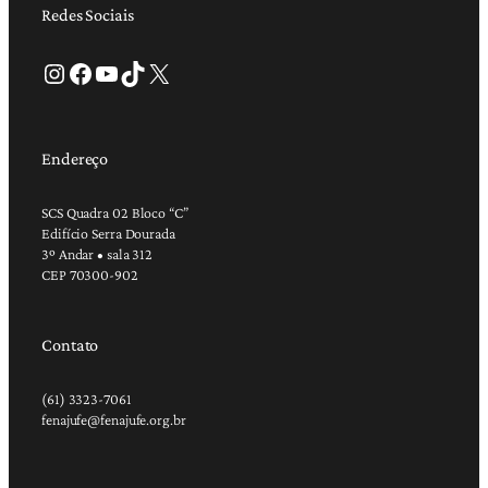
Redes Sociais
Instagram
Facebook
Youtube
TikTok
X
Endereço
SCS Quadra 02 Bloco “C”
Edifício Serra Dourada
3º Andar • sala 312
CEP 70300-902
Contato
(61) 3323-7061
fenajufe@fenajufe.org.br