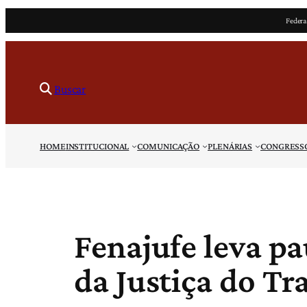
Pular
Federa
para
o
conteúdo
Buscar
HOME
INSTITUCIONAL
COMUNICAÇÃO
PLENÁRIAS
CONGRESS
Fenajufe leva pa
da Justiça do Tr