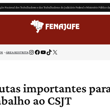
ção Nacional dos Trabalhadores e das Trabalhadoras do Judiciário Federal e Ministério Público d
Instagram
Facebook
Youtube
TikTok
X
OS
ÁREA RESTRITA
utas importantes para
abalho ao CSJT