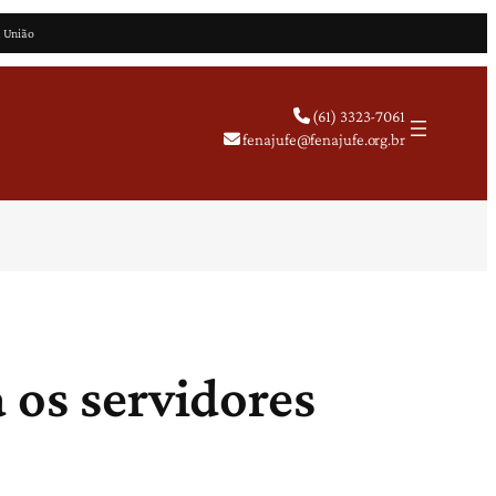
a União
(61) 3323-7061
fenajufe@fenajufe.org.br
 os servidores