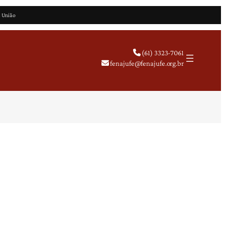
a União
(61) 3323-7061
fenajufe@fenajufe.org.br