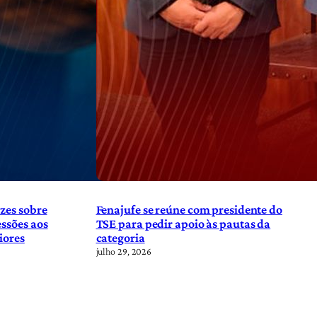
zes sobre
Fenajufe se reúne com presidente do
ssões aos
TSE para pedir apoio às pautas da
iores
categoria
julho 29, 2026