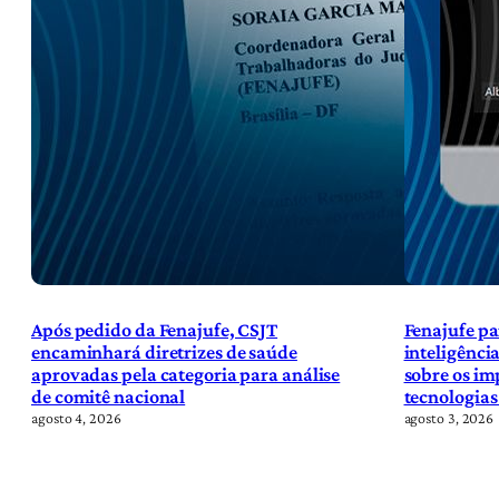
Após pedido da Fenajufe, CSJT
Fenajufe pa
encaminhará diretrizes de saúde
inteligência
aprovadas pela categoria para análise
sobre os im
de comitê nacional
tecnologias
agosto 4, 2026
agosto 3, 2026