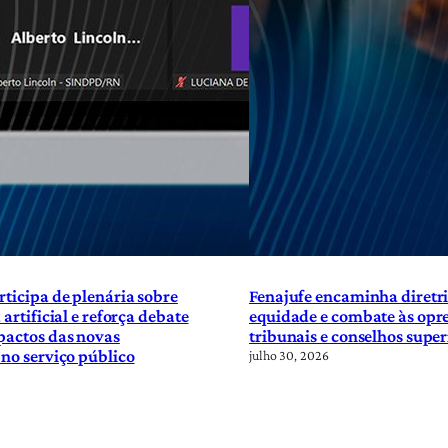
rticipa de plenária sobre
Fenajufe encaminha diretri
 artificial e reforça debate
equidade e combate às opre
pactos das novas
tribunais e conselhos super
 no serviço público
julho 30, 2026