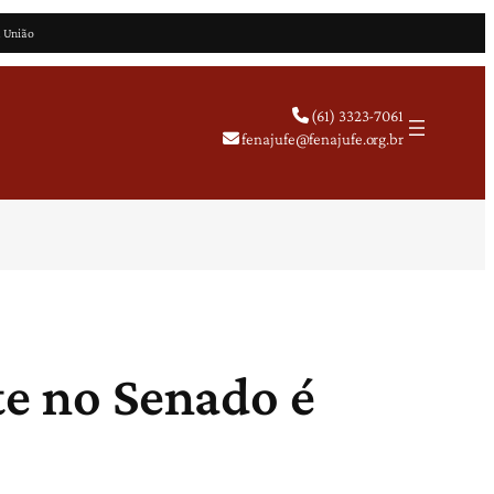
a União
(61) 3323-7061
fenajufe@fenajufe.org.br
te no Senado é