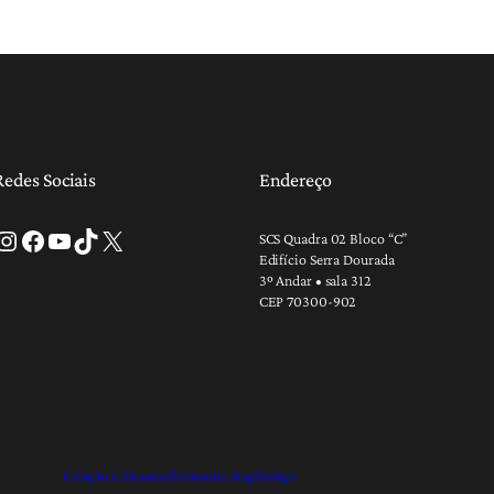
Redes Sociais
Endereço
tagram
Facebook
Youtube
TikTok
X
SCS Quadra 02 Bloco “C”
Edifício Serra Dourada
3º Andar • sala 312
CEP 70300-902
Criação e Desenvolvimento: RapDesign