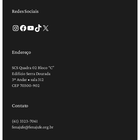
Redes Sociais
Instagram
Facebook
Youtube
TikTok
X
Endereço
SCS Quadra 02 Bloco “C”
Edifício Serra Dourada
3º Andar • sala 312
CEP 70300-902
Contato
(61) 3323-7061
fenajufe@fenajufe.org.br