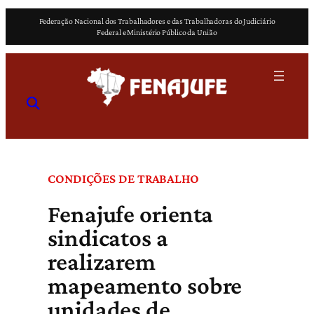
Pular
Federação Nacional dos Trabalhadores e das Trabalhadoras do Judiciário
para
Federal e Ministério Público da União
o
conteúdo
CONDIÇÕES DE TRABALHO
Fenajufe orienta
sindicatos a
realizarem
mapeamento sobre
unidades de