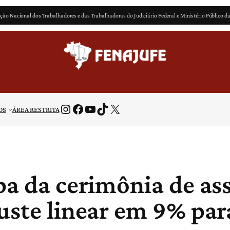
ção Nacional dos Trabalhadores e das Trabalhadoras do Judiciário Federal e Ministério Público d
Instagram
Facebook
Youtube
TikTok
X
OS
ÁREA RESTRITA
pa da cerimônia de as
uste linear em 9% par