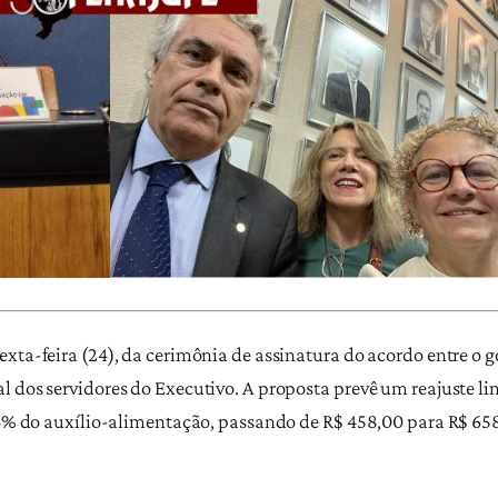
xta-feira (24), da cerimônia de assinatura do acordo entre o g
l dos servidores do Executivo. A proposta prevê um reajuste li
3,6% do auxílio-alimentação, passando de R$ 458,00 para R$ 658