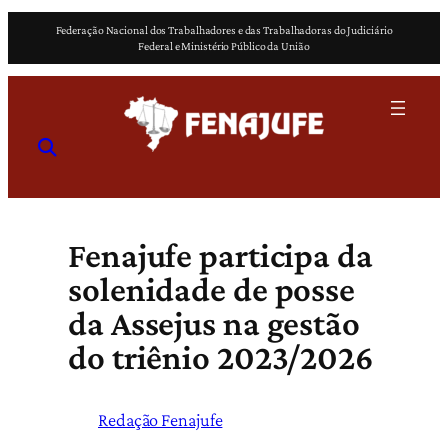
Pular
Federação Nacional dos Trabalhadores e das Trabalhadoras do Judiciário
para
Federal e Ministério Público da União
o
conteúdo
Fenajufe participa da
solenidade de posse
da Assejus na gestão
do triênio 2023/2026
Redação Fenajufe