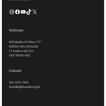
Instagram
Facebook
Youtube
TikTok
X
Endereço
SCS Quadra 02 Bloco “C”
Edifício Serra Dourada
3º Andar • sala 312
CEP 70300-902
Contato
(61) 3323-7061
fenajufe@fenajufe.org.br