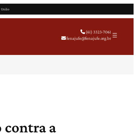
a União
(61) 3323-7061
fenajufe@fenajufe.org.br
 contra a