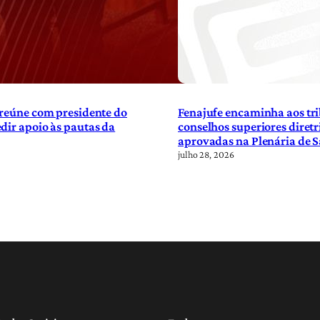
 reúne com presidente do
Fenajufe encaminha aos tri
dir apoio às pautas da
conselhos superiores diretr
aprovadas na Plenária de 
julho 28, 2026