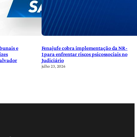
bunais e
Fenajufe cobra implementação da NR-
izes
1 para enfrentar riscos psicossociais no
Salvador
Judiciário
julho 23, 2026