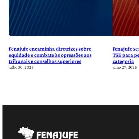
Fenajufe encaminha diretrizes sobre
Fenajufe se
equidade e combate às opressões aos
TSE para pe
tribunais e conselhos superiores
categoria
julho 30, 2026
julho 29, 2026