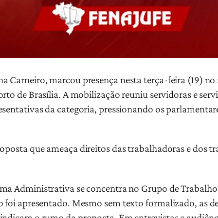
a Carneiro, marcou presença nesta terça-feira (19) no
rto de Brasília. A mobilização reuniu servidoras e servi
esentativas da categoria, pressionando os parlamentar
roposta que ameaça direitos das trabalhadoras e dos t
rma Administrativa se concentra no Grupo de Trabalho
ão foi apresentado. Mesmo sem texto formalizado, as d
indicam o rumo da proposta. Em entrevistas e audiênc