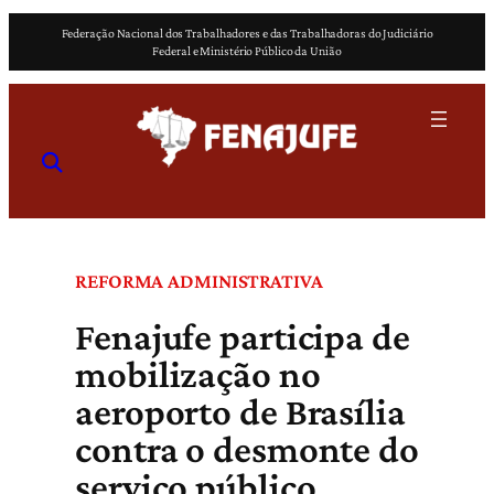
Pular
Federação Nacional dos Trabalhadores e das Trabalhadoras do Judiciário
para
Federal e Ministério Público da União
o
conteúdo
REFORMA ADMINISTRATIVA
Fenajufe participa de
mobilização no
aeroporto de Brasília
contra o desmonte do
serviço público