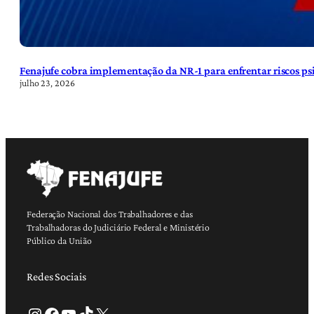
Fenajufe cobra implementação da NR-1 para enfrentar riscos psi
julho 23, 2026
Federação Nacional dos Trabalhadores e das
Trabalhadoras do Judiciário Federal e Ministério
Público da União
Redes Sociais
Instagram
Facebook
Youtube
TikTok
X