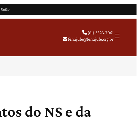
a União
(61) 3323-7061
fenajufe@fenajufe.org.br
tos do NS e da