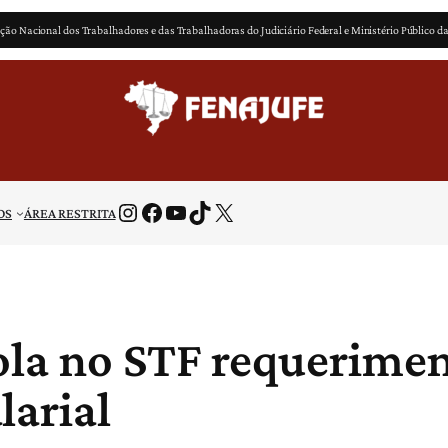
ção Nacional dos Trabalhadores e das Trabalhadoras do Judiciário Federal e Ministério Público d
Instagram
Facebook
Youtube
TikTok
X
OS
ÁREA RESTRITA
ola no STF requerimen
larial