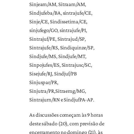
Sinjeam/AM, Sitraam/AM,
Sindjufeba/BA, sintrajufe/CE,
Sinje/CE, Sindissetima/CE,
sinjufego/GO, sintrajufe/PI,
Sintrajuf/PE, Sintrajud/SP,
Sintrajufe/RS, Sindiquinze/SP,
Sindjufe/MS, Sindjufe/MT,
Sinpojufes/ES, Sintrajusc/SC,
Sisejufe/RJ, Sindjuf/PB
Sinjuspar/PR,
Sinjutra/PR,Sitraemg/MG,
Sintrajurn/RN e SindjufPA-AP.
As discussões começam às 9 horas
deste sábado (20), com previsão de
encerramento no domingo (21), às