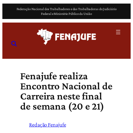
Pular
Federação Nacional dos Trabalhadores e das Trabalhadoras do Judiciário
para
Federal e Ministério Público da União
o
conteúdo
Fenajufe realiza
Encontro Nacional de
Carreira neste final
de semana (20 e 21)
Redação Fenajufe