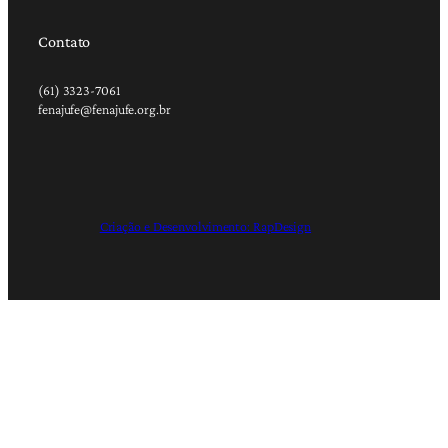
Contato
(61) 3323-7061
fenajufe@fenajufe.org.br
Criação e Desenvolvimento: RapDesign