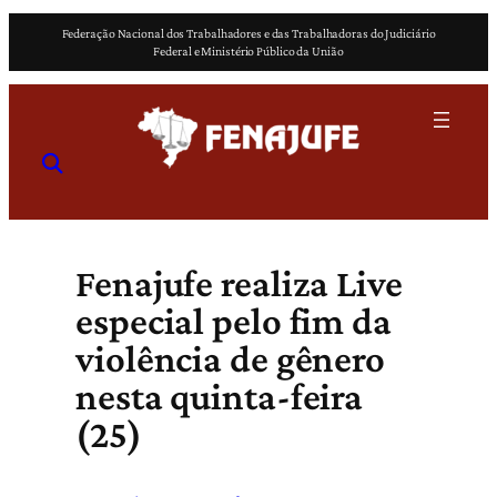
Pular
Federação Nacional dos Trabalhadores e das Trabalhadoras do Judiciário
para
Federal e Ministério Público da União
o
conteúdo
Fenajufe realiza Live
especial pelo fim da
violência de gênero
nesta quinta-feira
(25)