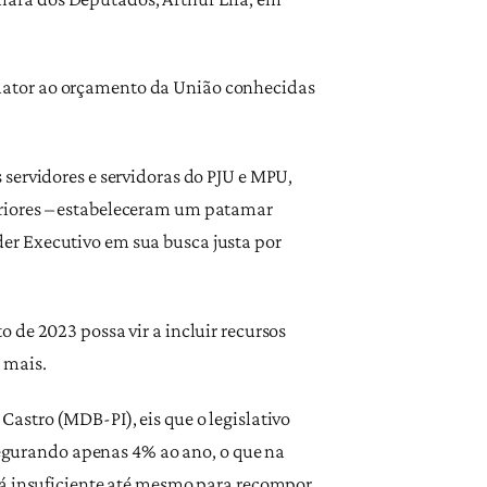
lator ao orçamento da União conhecidas
servidores e servidoras do PJU e MPU,
eriores – estabeleceram um patamar
er Executivo em sua busca justa por
 de 2023 possa vir a incluir recursos
 mais.
astro (MDB-PI), eis que o legislativo
gurando apenas 4% ao ano, o que na
rá insuficiente até mesmo para recompor