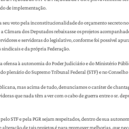
íodo de implementação.
 seu voto pela inconstitucionalidade do orçamento secreto no S
 a Câmara dos Deputados rebaixasse os projetos acompanhado
idores e servidoras do legislativo, conforme foi possível apur
 sindicais e da própria Federação.
 ofensa à autonomia do Poder Judiciário e do Ministério Públi
do plenário do Supremo Tribunal Federal (STF) e no Conselho
blicana, mas acima de tudo, denunciamos o caráter de chantag
ervidoras que nada têm a ver com o cabo de guerra entre o sr. de
elo STF e pela PGR sejam respeitados, dentro de sua autonomi
 alteração de tais projetos é para promover melhorias, que n