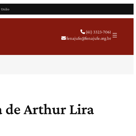
a União
(61) 3323-7061
fenajufe@fenajufe.org.br
a de Arthur Lira