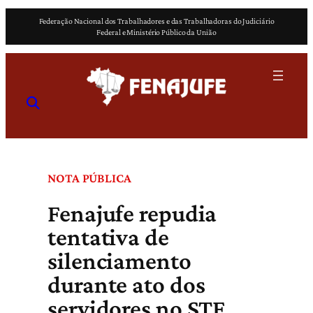
Pular
Federação Nacional dos Trabalhadores e das Trabalhadoras do Judiciário
para
Federal e Ministério Público da União
o
conteúdo
NOTA PÚBLICA
Fenajufe repudia
tentativa de
silenciamento
durante ato dos
servidores no STF