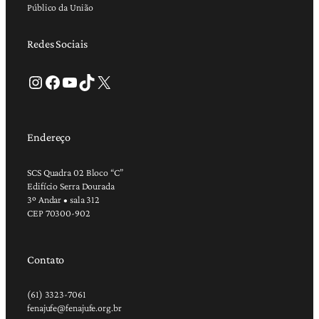
Público da União
Redes Sociais
Instagram
Facebook
Youtube
TikTok
X
Endereço
SCS Quadra 02 Bloco “C”
Edifício Serra Dourada
3º Andar • sala 312
CEP 70300-902
Contato
(61) 3323-7061
fenajufe@fenajufe.org.br