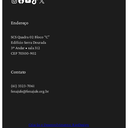
Instagram
Facebook
Youtube
TikTok
X
Endereço
SCS Quadra 02 Bloco “C”
Edifício Serra Dourada
3º Andar • sala 312
CEP 70300-902
Contato
(61) 3323-7061
fenajufe@fenajufe.org.br
Criação e Desenvolvimento: RapDesign