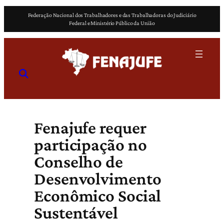
Pular
Federação Nacional dos Trabalhadores e das Trabalhadoras do Judiciário
para
Federal e Ministério Público da União
o
conteúdo
Fenajufe requer
participação no
Conselho de
Desenvolvimento
Econômico Social
Sustentável