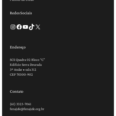
Redes Sociais
Instagram
Facebook
Youtube
TikTok
X
Endereço
SCS Quadra 02 Bloco “C”
Edifício Serra Dourada
3º Andar • sala 312
CEP 70300-902
Contato
(61) 3323-7061
fenajufe@fenajufe.org.br