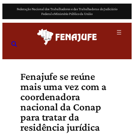
Pular
Federação Nacional dos Trabalhadores e das Trabalhadoras do Judiciário
para
Federal e Ministério Público da União
o
conteúdo
Fenajufe se reúne
mais uma vez com a
coordenadora
nacional da Conap
para tratar da
residência jurídica