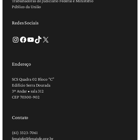
Trabalhadoras do Judiciário Federal e Ministério
Público da União
Redes Sociais
Instagram
Facebook
Youtube
TikTok
X
Endereço
SCS Quadra 02 Bloco “C”
Edifício Serra Dourada
3º Andar • sala 312
CEP 70300-902
Contato
(61) 3323-7061
fenajufe@fenajufe.org.br