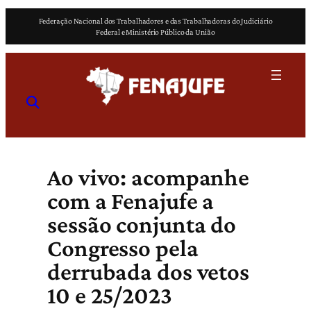
Pular
Federação Nacional dos Trabalhadores e das Trabalhadoras do Judiciário
para
Federal e Ministério Público da União
o
conteúdo
Ao vivo: acompanhe
com a Fenajufe a
sessão conjunta do
Congresso pela
derrubada dos vetos
10 e 25/2023