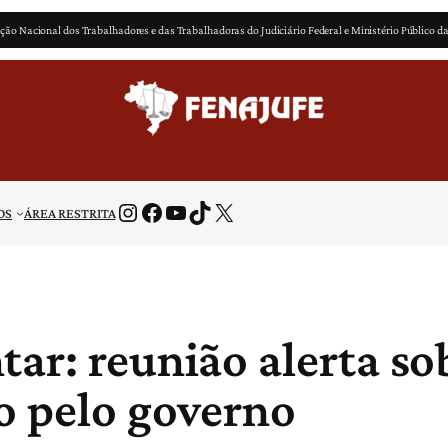
ção Nacional dos Trabalhadores e das Trabalhadoras do Judiciário Federal e Ministério Público d
Instagram
Facebook
Youtube
TikTok
X
OS
ÁREA RESTRITA
ar: reunião alerta so
o pelo governo