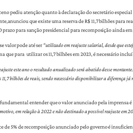
ceno pediu atenção quanto à declaração do secretário especia
nte,anunciou que existe uma reserva de R$ 11,7 bilhões para rea
.O prazo para sanção presidencial para recomposição ainda em 
e valor pode até ser
“utilizado em reajuste salarial, desde que est
ma que para
utilizar os 11,7 bilhões em 2023, é necessário inclu
eajuste este ano o resultado anualizado será abatido desse montante
11,7 bilhões de reais, sendo necessário disponibilizar a diferença j
é fundamental entender que o valor anunciado pela imprensa é
otivo, em relação à 2022 e não destinado a possível reajuste em 2
ce de 5% de recomposição anunciado pelo governo é insuficien