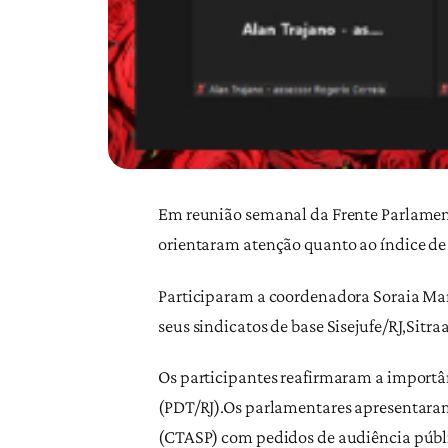
Em reunião semanal da Frente Parlament
orientaram atenção quanto ao índice de 
Participaram a coordenadora Soraia Mar
seus sindicatos de base Sisejufe/RJ,Si
Os participantes reafirmaram a import
(PDT/RJ).Os parlamentares apresentara
(CTASP) com pedidos de audiência públic