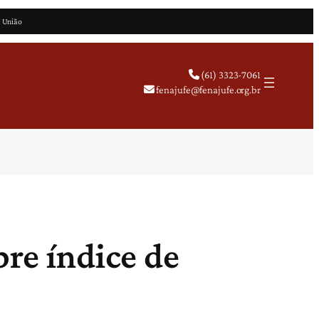
a União
(61) 3323-7061
fenajufe@fenajufe.org.br
bre índice de