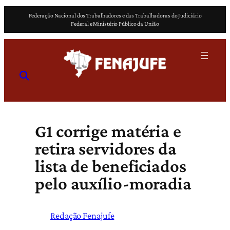
Pular
Federação Nacional dos Trabalhadores e das Trabalhadoras do Judiciário
para
Federal e Ministério Público da União
o
conteúdo
G1 corrige matéria e
retira servidores da
lista de beneficiados
pelo auxílio-moradia
Redação Fenajufe