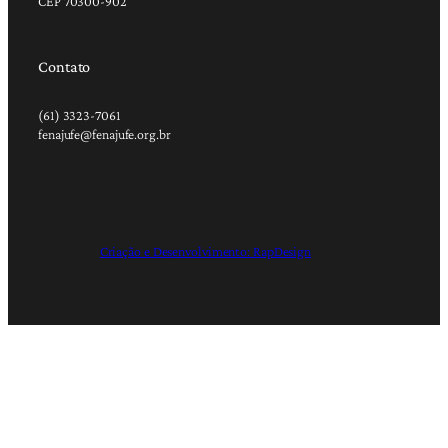
CEP 70300-902
Contato
(61) 3323-7061
fenajufe@fenajufe.org.br
Criação e Desenvolvimento: RapDesign