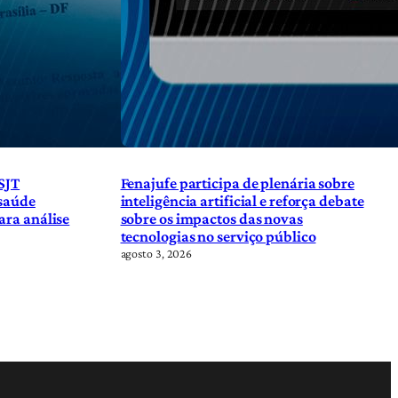
SJT
Fenajufe participa de plenária sobre
 saúde
inteligência artificial e reforça debate
ara análise
sobre os impactos das novas
tecnologias no serviço público
agosto 3, 2026