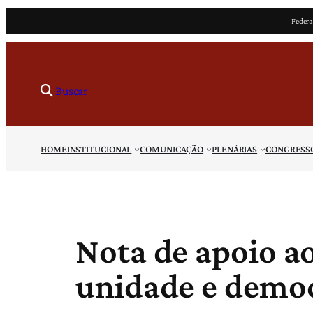
Pular
Federa
para
o
conteúdo
Buscar
HOME
INSTITUCIONAL
COMUNICAÇÃO
PLENÁRIAS
CONGRESS
Nota de apoio aos
unidade e demo