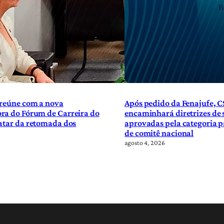
 reúne com a nova
Após pedido da Fenajufe, C
ra do Fórum de Carreira do
encaminhará diretrizes de
atar da retomada dos
aprovadas pela categoria p
de comitê nacional
agosto 4, 2026