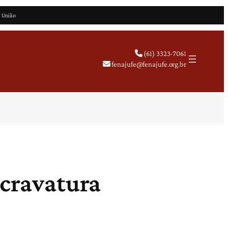
a União
(61) 3323-7061
fenajufe@fenajufe.org.br
scravatura