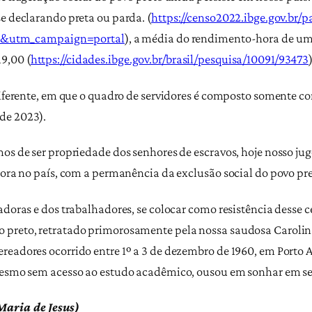
e declarando preta ou parda. (
https://censo2022.ibge.gov.br/
&utm_campaign=portal
), a média do rendimento-hora de uma
9,00 (
https://cidades.ibge.gov.br/brasil/pesquisa/10091/93473
 diferente, em que o quadro de servidores é composto somente c
de 2023).
mos de ser propriedade dos senhores de escravos, hoje nosso j
gora no país, com a permanência da exclusão social do povo pre
adoras e dos trabalhadores, se colocar como resistência desse c
 preto, retratado primorosamente pela nossa saudosa Carolin
readores ocorrido entre 1º a 3 de dezembro de 1960, em Porto 
mesmo sem acesso ao estudo acadêmico, ousou em sonhar em ser
Maria de Jesus)