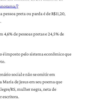
panorama/?
 pessoa preta ou parda é de R$11,20,
).
om 4,6% de pessoas pretas e 24,5% de
ugo é imposto pelo sistema econômico que
to.
enário social e não se omitir em
a Maria de Jesus em seu poema que
Alegre/RS, mulher negra, neta de
 escritora.