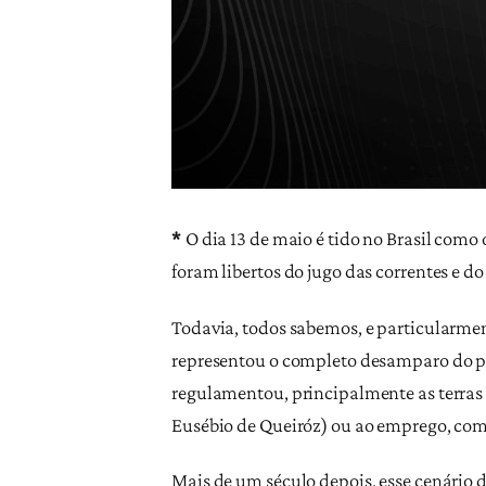
*
O dia 13 de maio é tido no Brasil como 
foram libertos do jugo das correntes e d
Todavia, todos sabemos, e particularmente
representou o completo desamparo do pov
regulamentou, principalmente as terras 
Eusébio de Queiróz) ou ao emprego, com
Mais de um século depois, esse cenário 