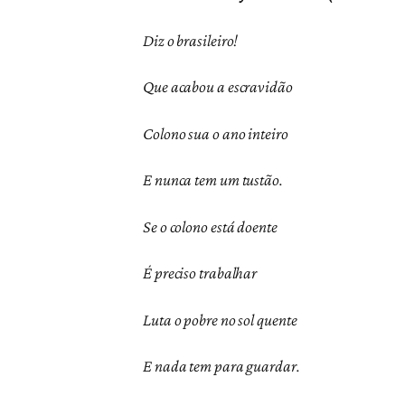
Diz o brasileiro!
Que acabou a escravidão
Colono sua o ano inteiro
E nunca tem um tustão.
Se o colono está doente
É preciso trabalhar
Luta o pobre no sol quente
E nada tem para guardar.