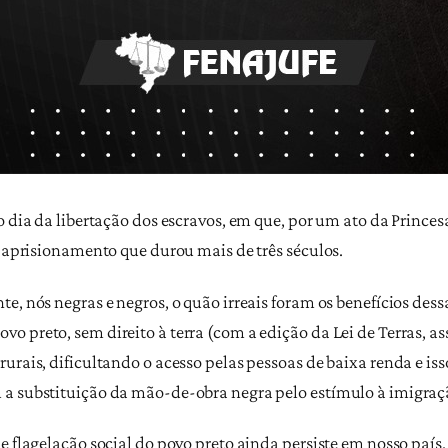
o dia da libertação dos escravos, em que, por um ato da Princesa
o aprisionamento que durou mais de três séculos.
, nós negras e negros, o quão irreais foram os benefícios dessa 
o preto, sem direito à terra (com a edição da Lei de Terras, a
rurais, dificultando o acesso pelas pessoas de baixa renda e i
 a substituição da mão-de-obra negra pelo estímulo à imigraç
de flagelação social do povo preto ainda persiste em nosso paí