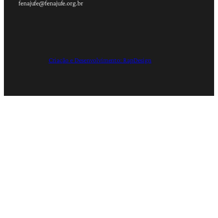
fenajufe@fenajufe.org.br
Criação e Desenvolvimento: RapDesign