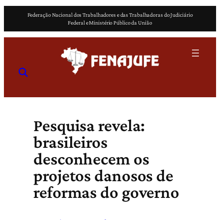
Pular
Federação Nacional dos Trabalhadores e das Trabalhadoras do Judiciário
para
Federal e Ministério Público da União
o
conteúdo
Pesquisa revela:
brasileiros
desconhecem os
projetos danosos de
reformas do governo