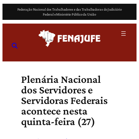
Pular
Federação Nacional dos Trabalhadores e das Trabalhadoras do Judiciário
para
Federal e Ministério Público da União
o
conteúdo
Plenária Nacional
dos Servidores e
Servidoras Federais
acontece nesta
quinta-feira (27)