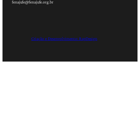
fenajufe@fenajufe.org.br
Criação e Desenvolvimento: RapDesign