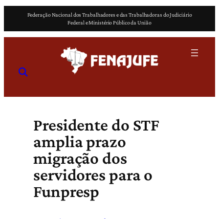
Pular
Federação Nacional dos Trabalhadores e das Trabalhadoras do Judiciário
para
Federal e Ministério Público da União
o
conteúdo
Presidente do STF
amplia prazo
migração dos
servidores para o
Funpresp