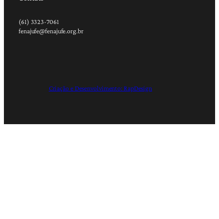
(61) 3323-7061
fenajufe@fenajufe.org.br
Criação e Desenvolvimento: RapDesign