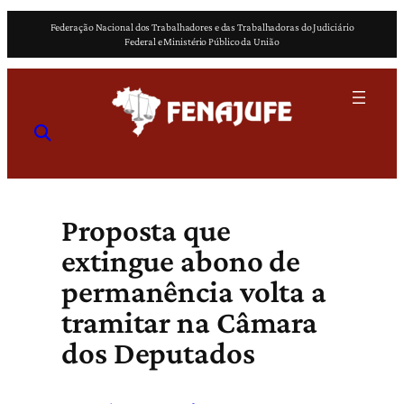
Pular
Federação Nacional dos Trabalhadores e das Trabalhadoras do Judiciário
para
Federal e Ministério Público da União
o
conteúdo
Proposta que
extingue abono de
permanência volta a
tramitar na Câmara
dos Deputados