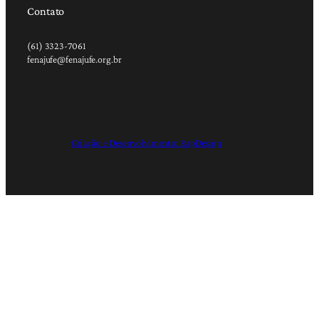
Contato
(61) 3323-7061
fenajufe@fenajufe.org.br
Criação e Desenvolvimento: RapDesign