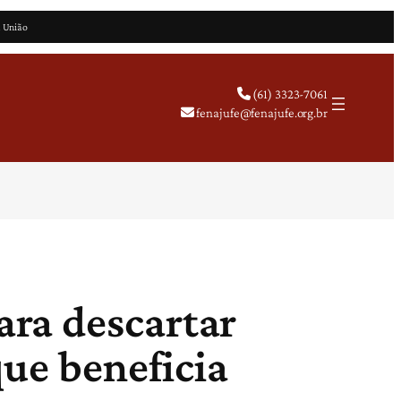
a União
(61) 3323-7061
fenajufe@fenajufe.org.br
ra descartar
que beneficia