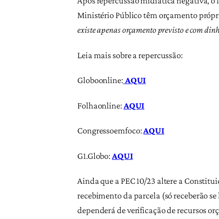
Após repercussão midiática negativa, o 
Ministério Público têm orçamento própr
existe apenas orçamento previsto e com dinh
Leia mais sobre a repercussão:
Globoonline:
AQUI
Folhaonline:
AQUI
Congressoemfoco:
AQUI
G1.Globo:
AQUI
Ainda que a PEC 10/23 altere a Constituiç
recebimento da parcela (só receberão se 
dependerá de verificação de recursos orça