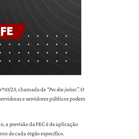
C nº10/23, chamada de
“Pec dos juízes”.
O
servidoras e servidores públicos podem
o, a previsão da PEC é de aplicação
nto de cada órgão específico.