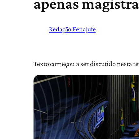
apenas magistr
Redação Fenajufe
Texto começou a ser discutido nesta t