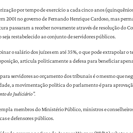
ização por tempo de exercício a cada cinco anos (quinquênios)
do em 2001 no governo de Fernando Henrique Cardoso, mas perm
ra passaram a receber novamente através de resolução do Cons
o seja restabelecido ao conjunto de servidores públicos.
nar o salário dos juízes em até 35%, o que pode extrapolar o 
posição, articula politicamente a defesa para beneficiar apena
para servidores ao orçamento dos tribunais é o mesmo que nega
rdade, a movimentação política do parlamento é para aprovaçã
nto do Judiciário”.
templa
membros do Ministério Público, ministros e conselheiro
icas e defensores públicos.