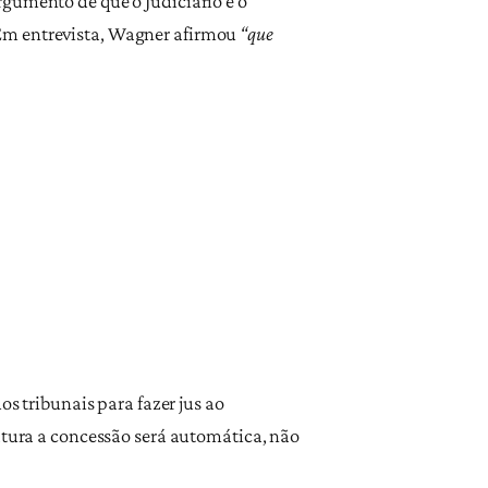
rgumento de que o Judiciário e o
 Em entrevista, Wagner afirmou
“que
os tribunais para fazer jus ao
ratura a concessão será automática, não