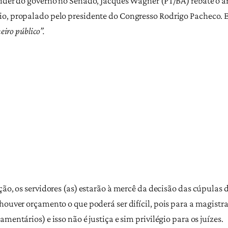
líder do governo no Senado, Jacques Wagner (PT/BA) rebate o a
io, propalado pelo presidente do Congresso Rodrigo Pacheco.
eiro público”.
ão, os servidores (as) estarão à mercê da decisão das cúpulas d
houver orçamento o que poderá ser difícil, pois para a magist
mentários) e isso não é justiça e sim privilégio para os juízes.