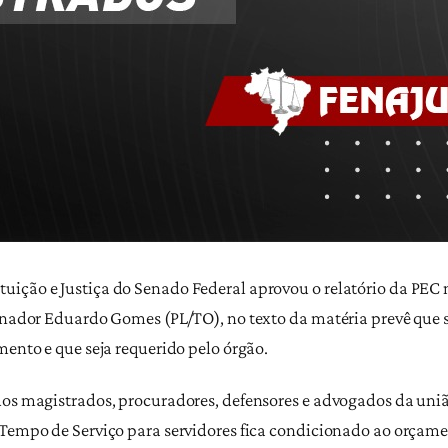
uição e Justiça do Senado Federal aprovou o relatório da PE
senador Eduardo Gomes (PL/TO), no texto da matéria prevê que 
mento e que seja requerido pelo órgão.
dos magistrados, procuradores, defensores e advogados da uniã
 Tempo de Serviço para servidores fica condicionado ao orçame