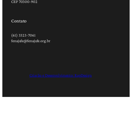
CEP 70300-902
Contato
(61) 3323-7061
fenajufe@fenajufe.org.br
Criação e Desenvolvimento: RapDesign