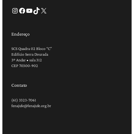
Instagram
Facebook
Youtube
TikTok
X
Endereço
SCS Quadra 02 Bloco “C”
Edifício Serra Dourada
3º Andar • sala 312
CEP 70300-902
Contato
(61) 3323-7061
fenajufe@fenajufe.org.br