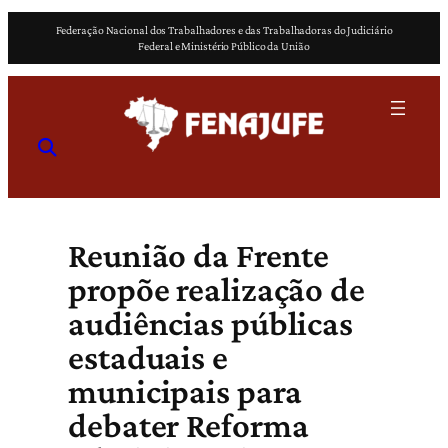
Pular
Federação Nacional dos Trabalhadores e das Trabalhadoras do Judiciário
para
Federal e Ministério Público da União
o
conteúdo
Reunião da Frente
propõe realização de
audiências públicas
estaduais e
municipais para
debater Reforma