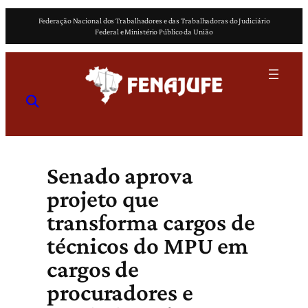
Pular
Federação Nacional dos Trabalhadores e das Trabalhadoras do Judiciário
para
Federal e Ministério Público da União
o
conteúdo
Senado aprova
projeto que
transforma cargos de
técnicos do MPU em
cargos de
procuradores e