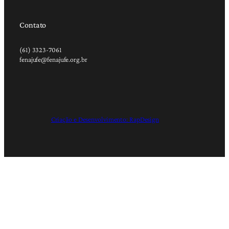
Contato
(61) 3323-7061
fenajufe@fenajufe.org.br
Criação e Desenvolvimento: RapDesign