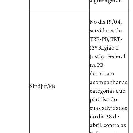
a greve geral.
No dia 19/04,
servidores do
TRE-PB, TRT-
13ª Região e
Justiça Federal
na PB
decidiram
acompanhar as
Sindjuf/PB
categorias que
paralisarão
suas atividades
no dia 28 de
abril, contra as