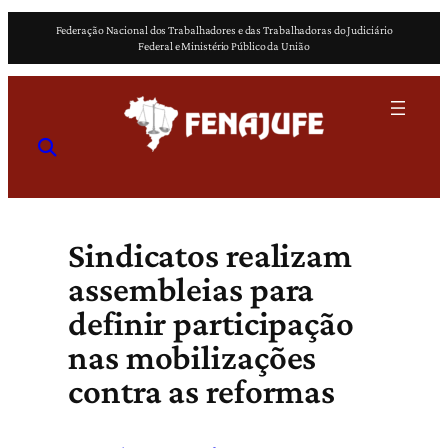
Pular
Federação Nacional dos Trabalhadores e das Trabalhadoras do Judiciário
para
Federal e Ministério Público da União
o
conteúdo
Sindicatos realizam
assembleias para
definir participação
nas mobilizações
contra as reformas