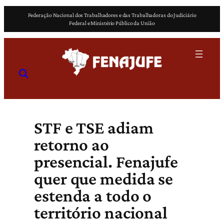
Pular
Federação Nacional dos Trabalhadores e das Trabalhadoras do Judiciário
para
Federal e Ministério Público da União
o
conteúdo
STF e TSE adiam
retorno ao
presencial. Fenajufe
quer que medida se
estenda a todo o
território nacional