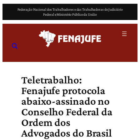
Pular
Federação Nacional dos Trabalhadores e das Trabalhadoras do Judiciário
para
Federal e Ministério Público da União
o
conteúdo
Teletrabalho:
Fenajufe protocola
abaixo-assinado no
Conselho Federal da
Ordem dos
Advogados do Brasil