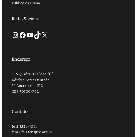
Público da União
Redes Sociais
Instagram
Facebook
Youtube
TikTok
X
Endereço
SCS Quadra 02 Bloco “C”
Edifício Serra Dourada
3º Andar • sala 312
CEP 70300-902
Contato
(61) 3323-7061
fenajufe@fenajufe.org.br