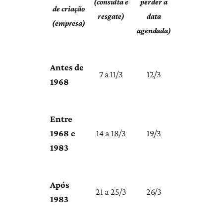
(consulta e
perder a
de criação
resgate)
data
(empresa)
agendada)
Antes de
7 a 11/3
12/3
1968
Entre
1968 e
14 a 18/3
19/3
1983
Após
21 a 25/3
26/3
1983