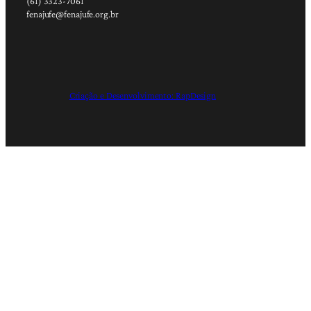
(61) 3323-7061
fenajufe@fenajufe.org.br
Criação e Desenvolvimento: RapDesign