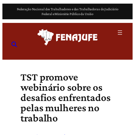
Pular
Federação Nacional dos Trabalhadores e das Trabalhadoras do Judiciário
para
Federal e Ministério Público da União
o
conteúdo
TST promove
webinário sobre os
desafios enfrentados
pelas mulheres no
trabalho