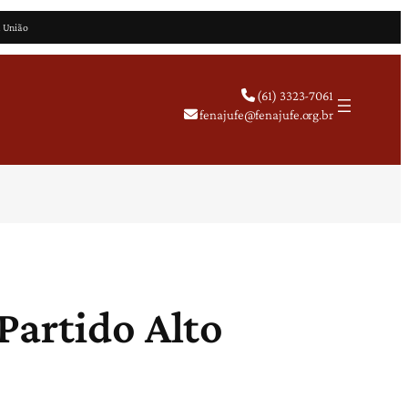
a União
(61) 3323-7061
fenajufe@fenajufe.org.br
Partido Alto