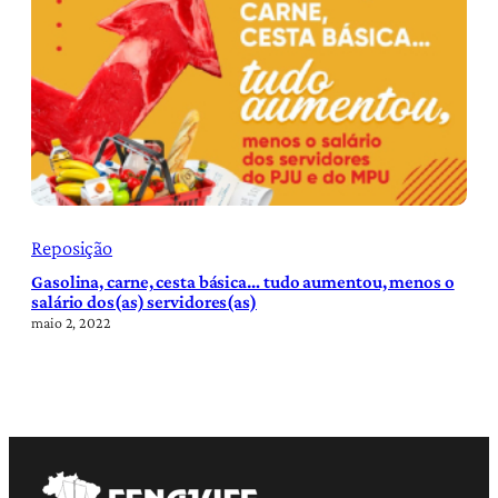
Reposição
Gasolina, carne, cesta básica… tudo aumentou, menos o
salário dos(as) servidores(as)
maio 2, 2022