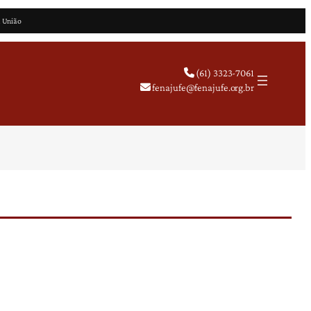
a União
(61) 3323-7061
fenajufe@fenajufe.org.br