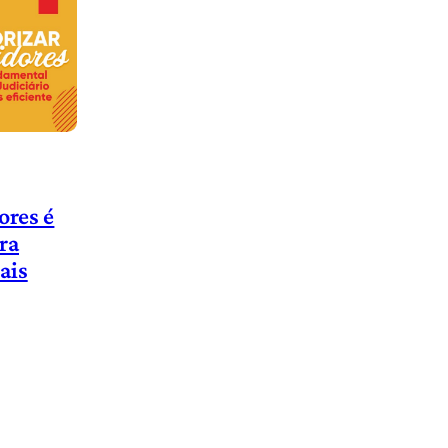
ores é
ra
ais