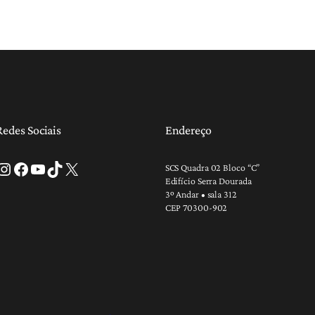
Redes Sociais
Endereço
tagram
Facebook
Youtube
TikTok
X
SCS Quadra 02 Bloco “C”
Edifício Serra Dourada
3º Andar • sala 312
CEP 70300-902