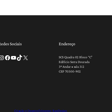
Redes Sociais
Endereço
tagram
Facebook
Youtube
TikTok
X
SCS Quadra 02 Bloco “C”
Edifício Serra Dourada
3º Andar • sala 312
CEP 70300-902
Criação e Desenvolvimento: RapDesign