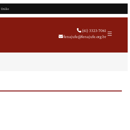
a União
(61) 3323-7061
fenajufe@fenajufe.org.br