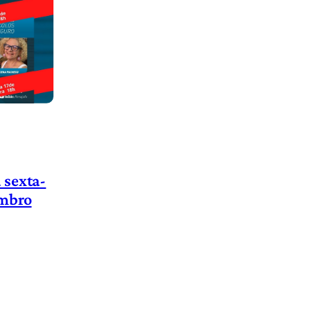
 sexta-
embro