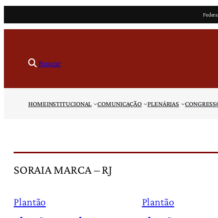
Pular
Federa
para
o
conteúdo
Buscar
HOME
INSTITUCIONAL
COMUNICAÇÃO
PLENÁRIAS
CONGRESS
SORAIA MARCA – RJ
Plantão
Plantão