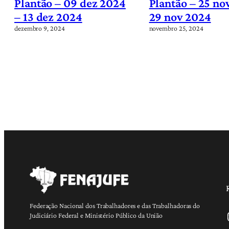
Plantão – 09 dez 2024
Plantão – 25 no
– 13 dez 2024
29 nov 2024
dezembro 9, 2024
novembro 25, 2024
Federação Nacional dos Trabalhadores e das Trabalhadoras do
Ins
Judiciário Federal e Ministério Público da União