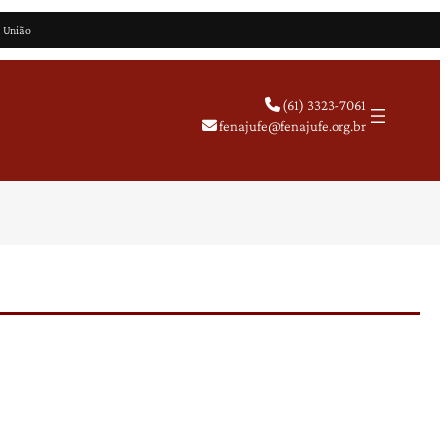
a União
(61) 3323-7061
fenajufe@fenajufe.org.br