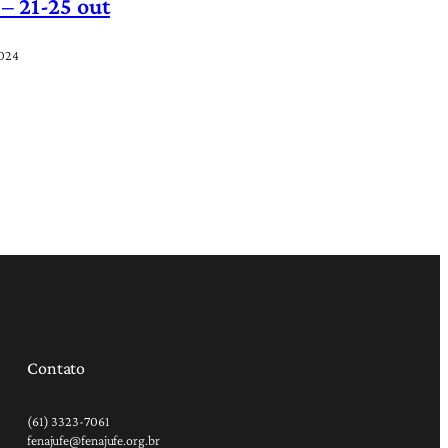
 – 21-25 out
2024
Contato
(61) 3323-7061
fenajufe@fenajufe.org.br