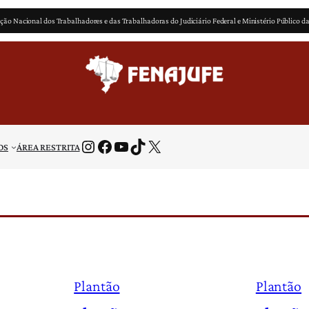
ção Nacional dos Trabalhadores e das Trabalhadoras do Judiciário Federal e Ministério Público d
Instagram
Facebook
Youtube
TikTok
X
OS
ÁREA RESTRITA
Plantão
Plantão