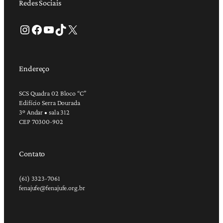
Redes Sociais
Instagram
Facebook
Youtube
TikTok
X
Endereço
SCS Quadra 02 Bloco “C”
Edifício Serra Dourada
3º Andar • sala 312
CEP 70300-902
Contato
(61) 3323-7061
fenajufe@fenajufe.org.br