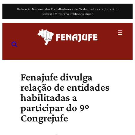
Pular
Federação Nacional dos Trabalhadores e das Trabalhadoras do Judiciário
para
Federal e Ministério Público da União
o
conteúdo
Fenajufe divulga
relação de entidades
habilitadas a
participar do 9º
Congrejufe