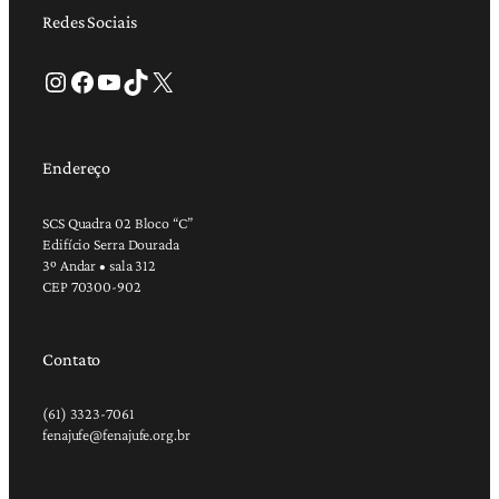
Redes Sociais
Instagram
Facebook
Youtube
TikTok
X
Endereço
SCS Quadra 02 Bloco “C”
Edifício Serra Dourada
3º Andar • sala 312
CEP 70300-902
Contato
(61) 3323-7061
fenajufe@fenajufe.org.br