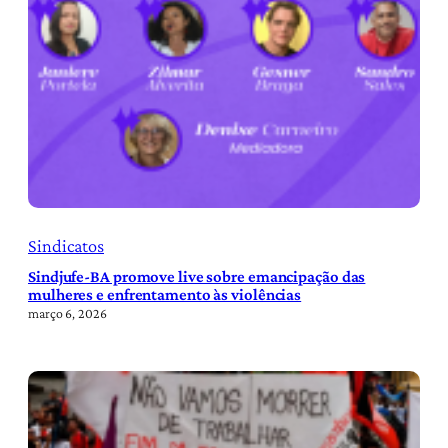
Sindicatos
Sindjufe-BA promove live sobre emancipação das
mulheres e enfrentamento às violências
março 6, 2026