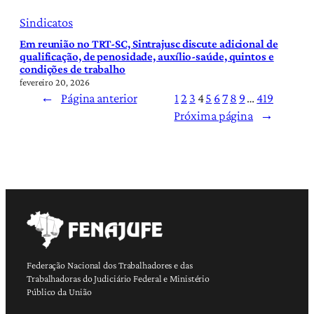
Sindicatos
Em reunião no TRT-SC, Sintrajusc discute adicional de
qualificação, de penosidade, auxílio-saúde, quintos e
condições de trabalho
fevereiro 20, 2026
←
Página anterior
1
2
3
4
5
6
7
8
9
…
419
Próxima página
→
Federação Nacional dos Trabalhadores e das
Trabalhadoras do Judiciário Federal e Ministério
Público da União