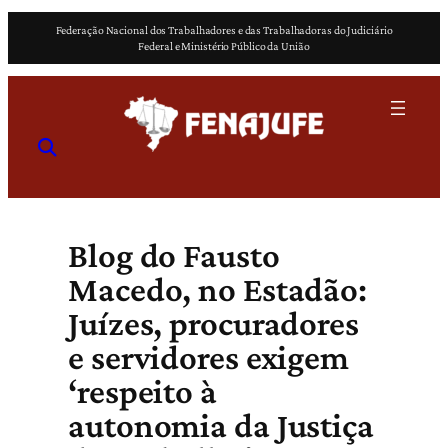
Pular
Federação Nacional dos Trabalhadores e das Trabalhadoras do Judiciário
para
Federal e Ministério Público da União
o
conteúdo
Blog do Fausto
Macedo, no Estadão:
Juízes, procuradores
e servidores exigem
‘respeito à
autonomia da Justiça