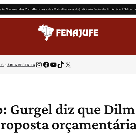
ção Nacional dos Trabalhadores e das Trabalhadoras do Judiciário Federal e Ministério Público d
Instagram
Facebook
Youtube
TikTok
X
OS
ÁREA RESTRITA
o: Gurgel diz que Dilma
 proposta orçamentár