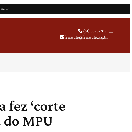
a União
(61) 3323-7061
fenajufe@fenajufe.org.br
 fez ‘corte
ia do MPU