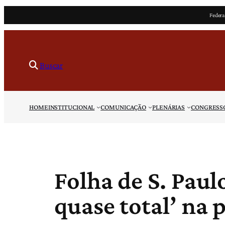
Pular
Federa
para
o
conteúdo
Buscar
HOME
INSTITUCIONAL
COMUNICAÇÃO
PLENÁRIAS
CONGRESS
Folha de S. Paul
quase total’ na