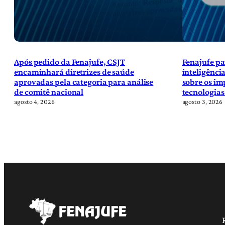
Após pedido da Fenajufe, CSJT
Fenajufe pa
encaminhará diretrizes de saúde
inteligência
aprovadas pela categoria para análise
sobre os im
de comitê nacional
tecnologias
agosto 4, 2026
agosto 3, 2026