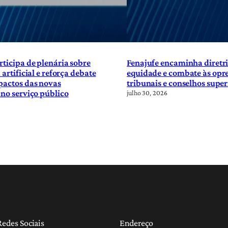
rticipa de plenária sobre
Fenajufe encaminha diretri
 artificial e reforça debate
equidade e combate às opre
pactos das novas
tribunais e conselhos super
 no serviço público
julho 30, 2026
Redes Sociais
Endereço