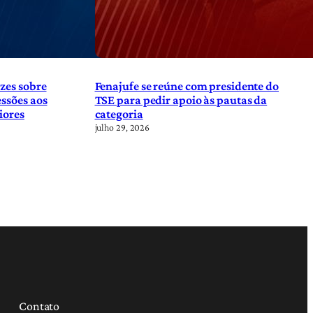
zes sobre
Fenajufe se reúne com presidente do
ssões aos
TSE para pedir apoio às pautas da
iores
categoria
julho 29, 2026
Contato