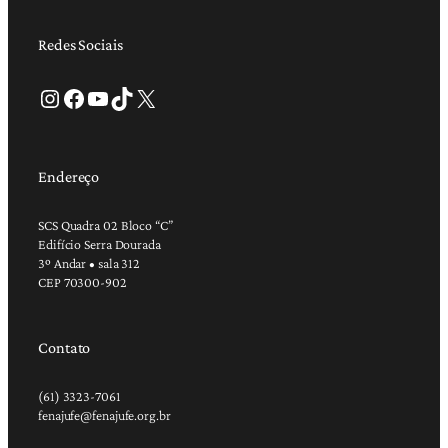
Redes Sociais
Instagram
Facebook
Youtube
TikTok
X
Endereço
SCS Quadra 02 Bloco “C”
Edifício Serra Dourada
3º Andar • sala 312
CEP 70300-902
Contato
(61) 3323-7061
fenajufe@fenajufe.org.br