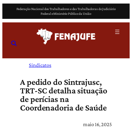
Pular
Federação Nacional dos Trabalhadores e das Trabalhadoras do Judiciário
para
Federal e Ministério Público da União
o
conteúdo
Sindicatos
A pedido do Sintrajusc,
TRT-SC detalha situação
de perícias na
Coordenadoria de Saúde
maio 16, 2025