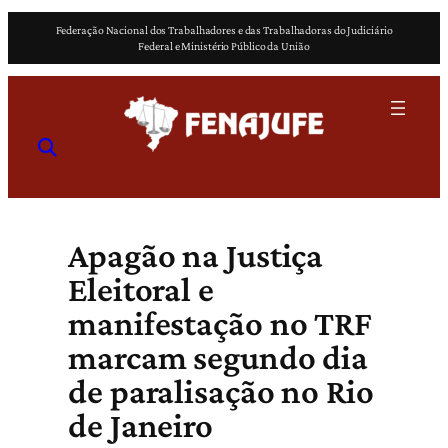
Pular
Federação Nacional dos Trabalhadores e das Trabalhadoras do Judiciário
para
Federal e Ministério Público da União
o
conteúdo
Apagão na Justiça
Eleitoral e
manifestação no TRF
marcam segundo dia
de paralisação no Rio
de Janeiro