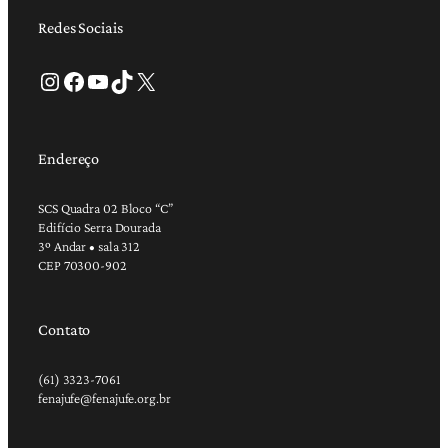
Redes Sociais
Instagram
Facebook
Youtube
TikTok
X
Endereço
SCS Quadra 02 Bloco “C”
Edifício Serra Dourada
3º Andar • sala 312
CEP 70300-902
Contato
(61) 3323-7061
fenajufe@fenajufe.org.br