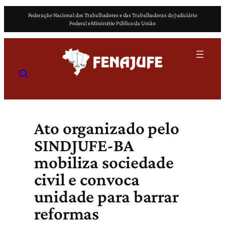
Pular
Federação Nacional dos Trabalhadores e das Trabalhadoras do Judiciário
para
Federal e Ministério Público da União
o
conteúdo
Ato organizado pelo
SINDJUFE-BA
mobiliza sociedade
civil e convoca
unidade para barrar
reformas