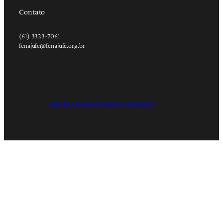
Contato
(61) 3323-7061
fenajufe@fenajufe.org.br
Criação e Desenvolvimento: RapDesign