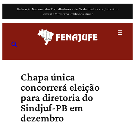
Pular
Federação Nacional dos Trabalhadores e das Trabalhadoras do Judiciário
para
Federal e Ministério Público da União
o
conteúdo
Chapa única
concorrerá eleição
para diretoria do
Sindjuf-PB em
dezembro