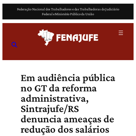
Pular
Federação Nacional dos Trabalhadores e das Trabalhadoras do Judiciário
para
Federal e Ministério Público da União
o
conteúdo
Em audiência pública
no GT da reforma
administrativa,
Sintrajufe/RS
denuncia ameaças de
redução dos salários