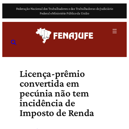
Pular
Federação Nacional dos Trabalhadores e das Trabalhadoras do Judiciário
para
Federal e Ministério Público da União
o
conteúdo
Licença-prêmio
convertida em
pecúnia não tem
incidência de
Imposto de Renda